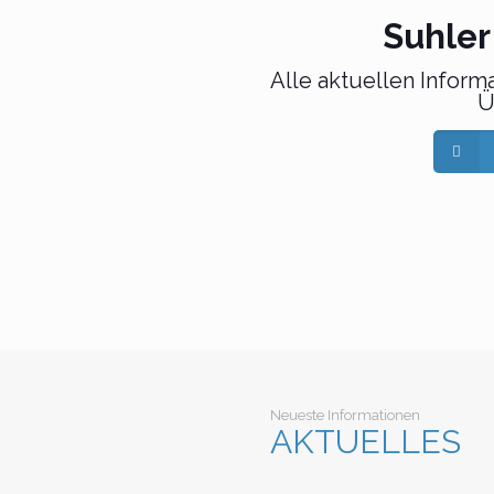
Suhler
Alle aktuellen Infor
Ü
Neueste Informationen
AKTUELLES