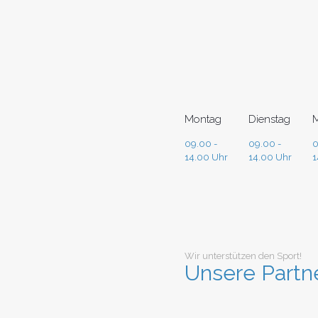
Montag
Dienstag
M
09.00 -
09.00 -
0
14.00 Uhr
14.00 Uhr
1
Wir unterstützen den Sport!
Unsere Partn