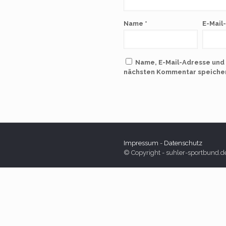
Name
*
E-Mail
Name, E-Mail-Adresse und
nächsten Kommentar speiche
Impressum
-
Datenschutz
© Copyright - suhler-sportbund.d