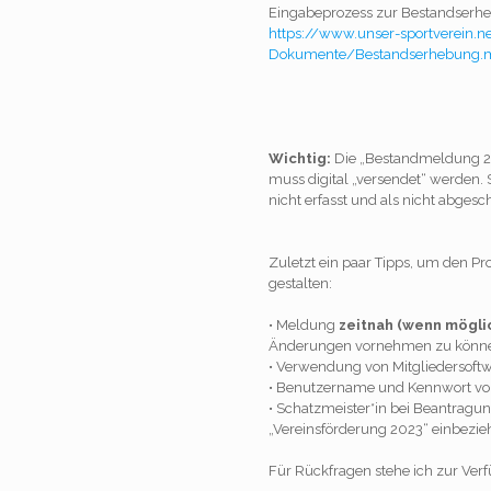
Eingabeprozess zur Bestandserhebu
https://www.unser-sportverein.n
Dokumente/Bestandserhebung.
Wichtig:
Die „Bestandmeldung 20
muss digital „versendet“ werden. S
nicht erfasst und als nicht abgesc
Zuletzt ein paar Tipps, um den Pr
gestalten:
• Meldung
zeitnah (wenn mögli
Änderungen vornehmen zu könn
• Verwendung von Mitgliedersoftw
• Benutzername und Kennwort vorh
• Schatzmeister*in bei Beantragu
„Vereinsförderung 2023“ einbezie
Für Rückfragen stehe ich zur Ver