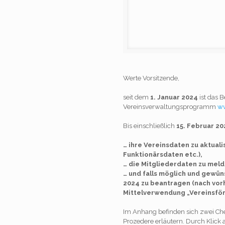
Werte Vorsitzende,
seit dem
1. Januar 2024
ist das 
Vereinsverwaltungsprogramm
ww
Bis einschließlich
15. Februar 2
… ihre Vereinsdaten zu aktuali
Funktionärsdaten etc.),
… die Mitgliederdaten zu meld
… und falls möglich und gewün
2024 zu beantragen (nach vo
Mittelverwendung „Vereinsför
Im Anhang befinden sich zwei Che
Prozedere erläutern. Durch Klick 