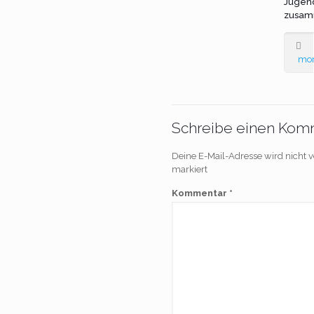
Jugen
zusam
mo
Schreibe einen Kom
Deine E-Mail-Adresse wird nicht ve
markiert
Kommentar
*