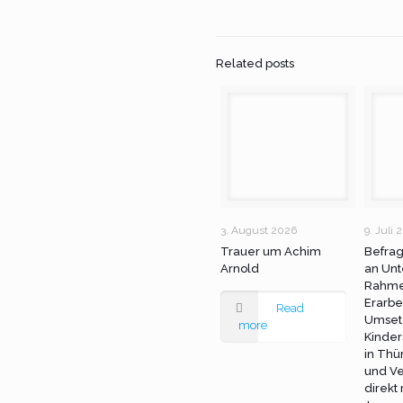
Related posts
3. August 2026
9. Juli 
Trauer um Achim
Befra
Arnold
an Unt
Rahme
Erarbe
Read
Umset
more
Kinder
in Thü
und Ve
direkt