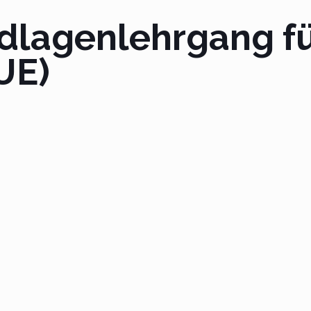
dlagenlehrgang f
UE)