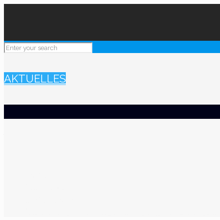
AKTUELLES
Ausbildung: Grundla
Übungsleiter (32 UE)
Home
Alle News
Uncategorized
Ausbildung: Grundlagenlehrgang für Übungslei