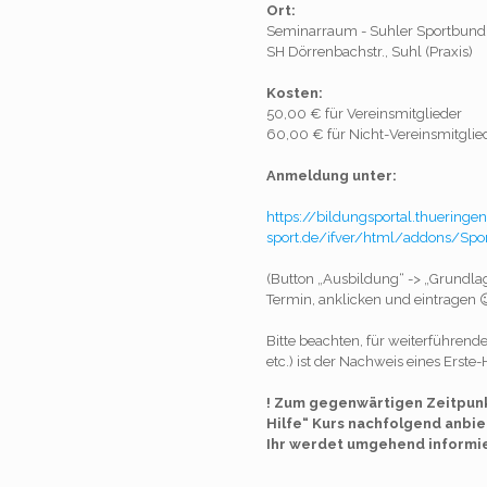
Ort:
Seminarraum - Suhler Sportbund
SH Dörrenbachstr., Suhl (Praxis)
Kosten:
50,00 € für Vereinsmitglieder
60,00 € für Nicht-Vereinsmitglie
Anmeldung unter:
https://bildungsportal.thueringen
sport.de/ifver/html/addons/Spor
(Button „Ausbildung“ -> „Grundla
Termin, anklicken und eintragen 
Bitte beachten, für weiterführend
etc.) ist der Nachweis eines Erste-
! Zum gegenwärtigen Zeitpunkt
Hilfe“ Kurs nachfolgend anbi
Ihr werdet umgehend informie