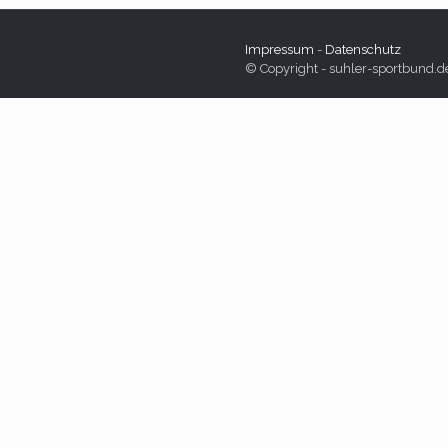
Impressum
-
Datenschutz
© Copyright - suhler-sportbund.d