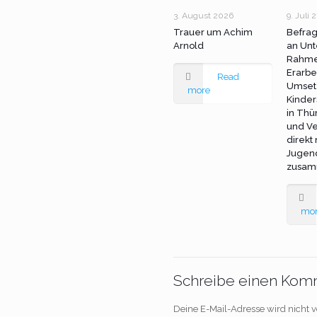
3. August 2026
9. Juli 
Trauer um Achim
Befra
Arnold
an Unt
Rahme
Erarbe
Read
Umset
more
Kinder
in Thü
und Ve
direkt
Jugen
zusam
mo
Schreibe einen Kom
Deine E-Mail-Adresse wird nicht ve