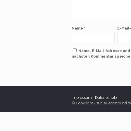
Name
*
E-Mail
Name, E-Mail-Adresse und
nächsten Kommentar speiche
Impressum
-
Datenschutz
© Copyright - suhler-sportbund.d