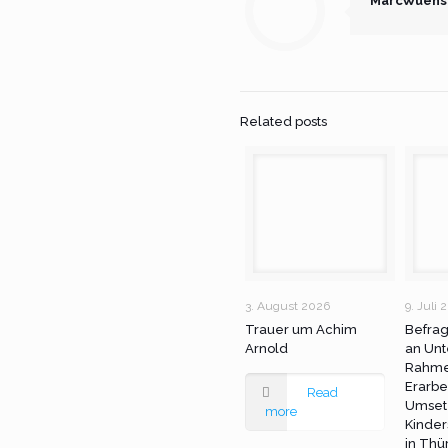
MarcWuens
Related posts
3. August 2026
9. Juli 
Trauer um Achim
Befra
Arnold
an Unt
Rahme
Erarbe
Read
Umset
more
Kinder
in Thü