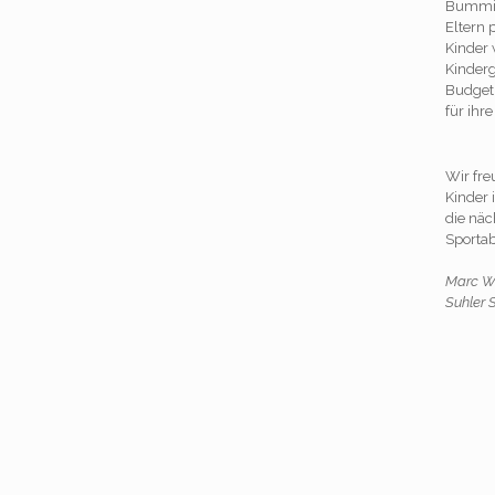
Bummi-S
Eltern 
Kinder
Kinderg
Budget,
für ihr
Wir fre
Kinder
die näc
Sportab
Marc W
Suhler 