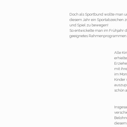
Doch als Sportbund wollte man u
diesem Jahr ein Sportabzeichen z
und Spiel zu bewegen!
So entwickelte man im Frühjahr de
geeignetes Rahmenprogrammen mit
Alle Ki
erhielt
Erziehe
mit ihr
im Mona
Kinder 
auszup
schön a
Insges
verschi
Belohnu
diesem