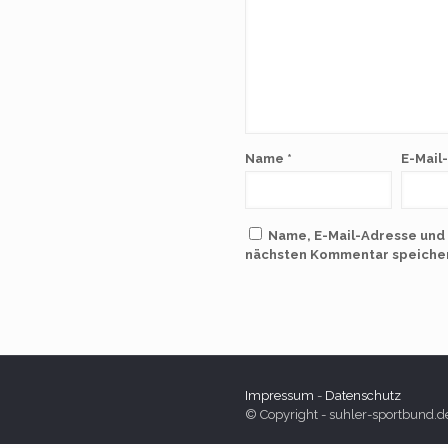
Name
*
E-Mail
Name, E-Mail-Adresse und
nächsten Kommentar speiche
Impressum
-
Datenschutz
© Copyright - suhler-sportbund.d