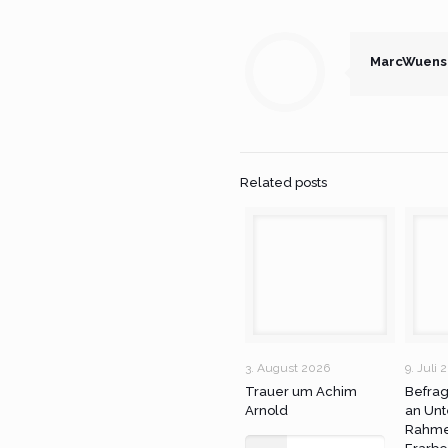
MarcWuens
Related posts
3. August 2026
9. Juli 
Trauer um Achim
Befra
Arnold
an Unt
Rahme