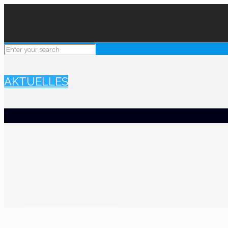
AKTUELLES
Bummisportfest 2022
Home
Alle News
Uncategorized
Bummisportfest 2022