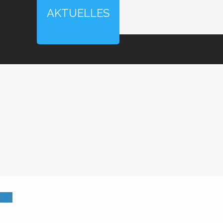
AKTUELLES
Einladung zum 32.
,,Frauengesundhe
Home
Alle News
Uncategorized
Einladung zum 32. Suhler Selbsthilfetag z