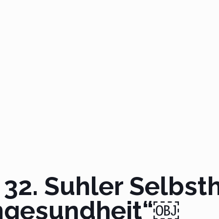
32. Suhler Selbst
ngesundheit“￼