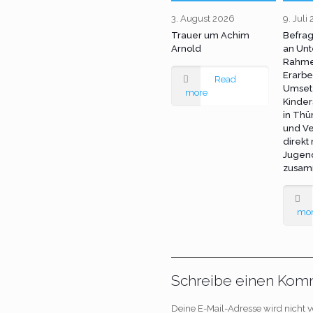
3. August 2026
9. Juli
Trauer um Achim
Befra
Arnold
an Unt
Rahme
Erarbe
Read
Umset
more
Kinder
in Thü
und Ve
direkt
Jugen
zusam
mo
Schreibe einen Kom
Deine E-Mail-Adresse wird nicht ve