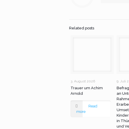
Related posts
3. August 2026
9. Juli 
Trauer um Achim
Befra
Arnold
an Unt
Rahme
Erarbe
Read
Umset
more
Kinder
in Thü
und Ve