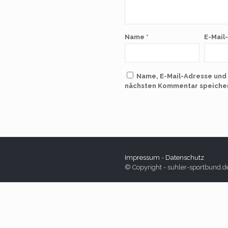
Name
*
E-Mail
Name, E-Mail-Adresse und
nächsten Kommentar speiche
Impressum
-
Datenschutz
© Copyright - suhler-sportbund.d