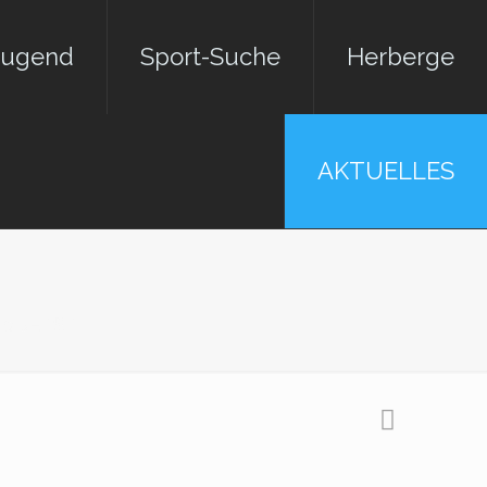
jugend
Sport-Suche
Herberge
AKTUELLES
p JETST