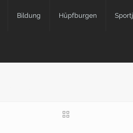
Bildung
Hüpfburgen
Sport
Jugend Camp JETST
Alle News
Uncategorized
Jugend Cam