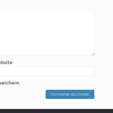
bsite
peichern.