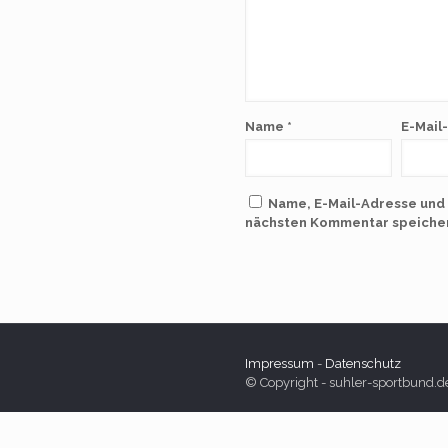
Name
*
E-Mail
Name, E-Mail-Adresse und
nächsten Kommentar speiche
Impressum
-
Datenschutz
© Copyright - suhler-sportbund.d