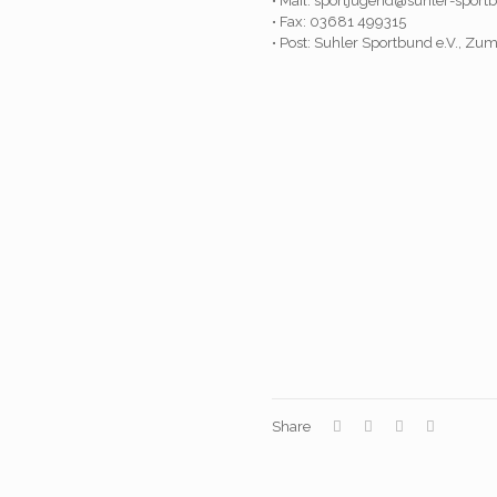
• Mail: sportjugend@suhler-spor
• Fax: 03681 499315
• Post: Suhler Sportbund e.V., Z
Share