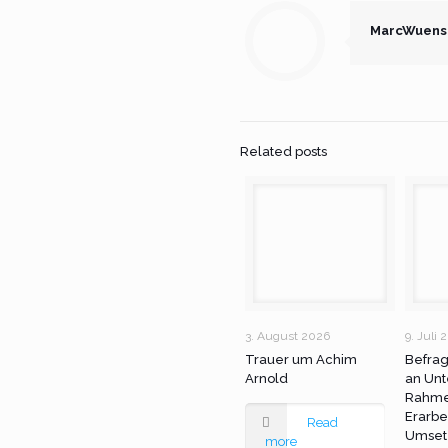
MarcWuens
Related posts
3. August 2026
9. Juli 
Trauer um Achim
Befra
Arnold
an Unt
Rahme
Erarbe
Read
Umset
more