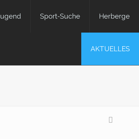
jugend
Sport-Suche
Herberge
AKTUELLES
ger
n Theisinger