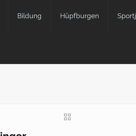
Bildung
Hüpfburgen
Sport
chruf Christin Theisin
Alle News
Uncategorized
Nachruf Christi