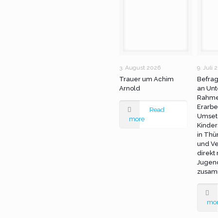
3. August 2026
9. Juli 
Trauer um Achim
Befra
Arnold
an Unt
Rahme
Erarbe
Read
Umset
more
Kinder
in Thü
und Ve
direkt
Jugen
zusam
mo