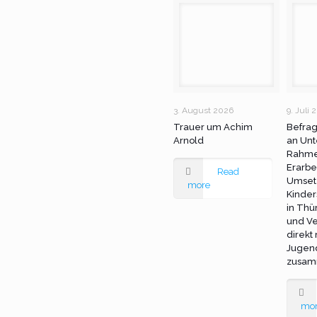
3. August 2026
9. Juli 
Trauer um Achim
Befra
Arnold
an Unt
Rahme
Erarbe
Read
Umset
more
Kinder
in Thü
und Ve
direkt
Jugen
zusam
mo