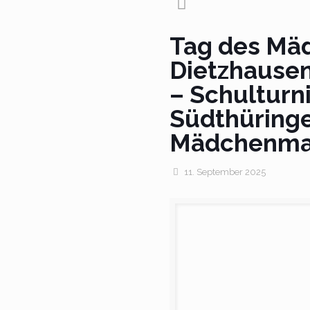
Tag des Mäd
Dietzhausen
– Schulturni
Südthüring
Mädchenma
11. September 2025