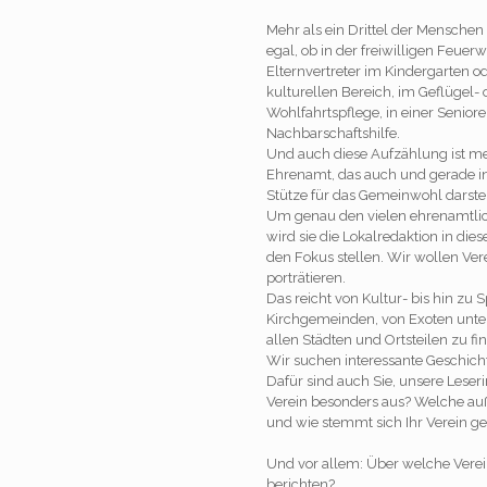
Mehr als ein Drittel der Menschen 
egal, ob in der freiwilligen Feuerw
Elternvertreter im Kindergarten od
kulturellen Bereich, im Geflügel- 
Wohlfahrtspflege, in einer Senior
Nachbarschaftshilfe.
Und auch diese Aufzählung ist mehr
Ehrenamt, das auch und gerade in
Stütze für das Gemeinwohl darstel
Um genau den vielen ehrenamtlic
wird sie die Lokalredaktion in die
den Fokus stellen. Wir wollen Vere
porträtieren.
Das reicht von Kultur- bis hin zu 
Kirchgemeinden, von Exoten unter 
allen Städten und Ortsteilen zu fi
Wir suchen interessante Geschicht
Dafür sind auch Sie, unsere Leser
Verein besonders aus? Welche auß
und wie stemmt sich Ihr Verein g
Und vor allem: Über welche Verei
berichten?