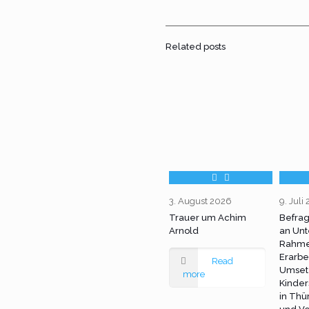
Related posts
3. August 2026
9. Juli
Trauer um Achim
Befra
Arnold
an Unt
Rahme
Erarbe
Read
Umset
more
Kinder
in Thü