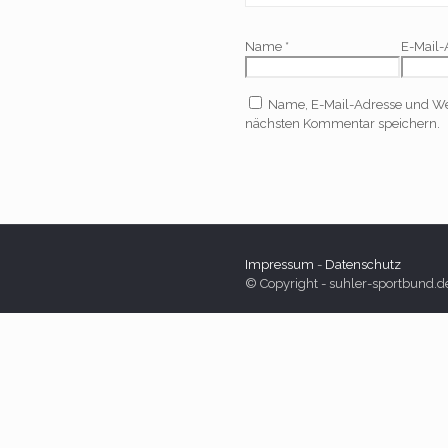
Name
*
E-Mail
Name, E-Mail-Adresse und We
nächsten Kommentar speichern.
Impressum
-
Datenschutz
© Copyright - suhler-sportbund.d