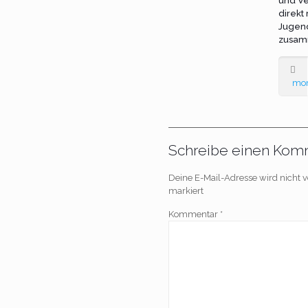
und Ve
direkt
Jugen
zusam
mo
Schreibe einen Kom
Deine E-Mail-Adresse wird nicht ve
markiert
Kommentar
*