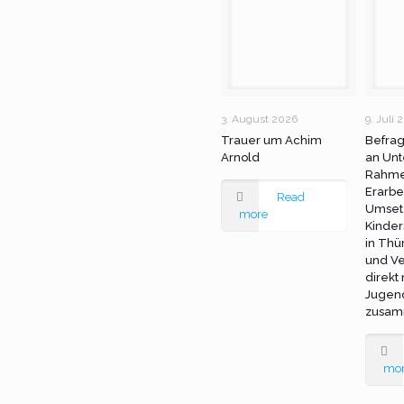
3. August 2026
9. Juli 
Trauer um Achim
Befra
Arnold
an Unt
Rahme
Erarbe
Read
Umset
more
Kinder
in Thü
und Ve
direkt
Jugen
zusam
mo