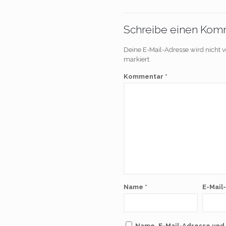
Schreibe einen Kom
Deine E-Mail-Adresse wird nicht ve
markiert
Kommentar
*
Name
*
E-Mail
Name, E-Mail-Adresse und