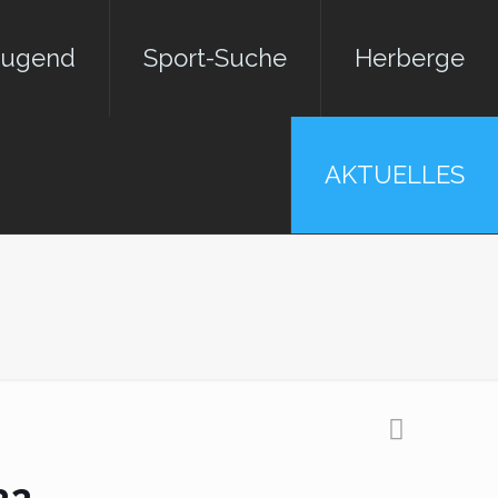
jugend
Sport-Suche
Herberge
AKTUELLES
es Jahres 2022
r*innen des Jahres 2022