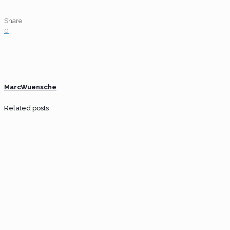
Share
0
MarcWuensche
Related posts