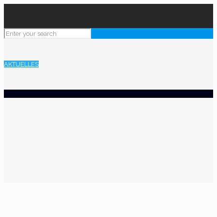
AKTUELLES
Workshop:
„Ehrenamtskoordinator*in im
Sportverein
Home
Alle News
Uncategorized
Workshop:
„Ehrenamtskoordinator*in im Sportverein