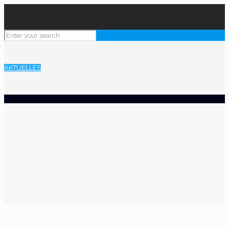
AKTUELLES
Zuwendung für Maßnahmen zur
Förderung der Integration von
Geflüchteten / Menschen mit
Migrationshintergrund
Home
Alle News
Uncategorized
Zuwendung für Maßnahmen zur Förderung der Integration von
Geflüchteten / Menschen mit Migrationshintergrund