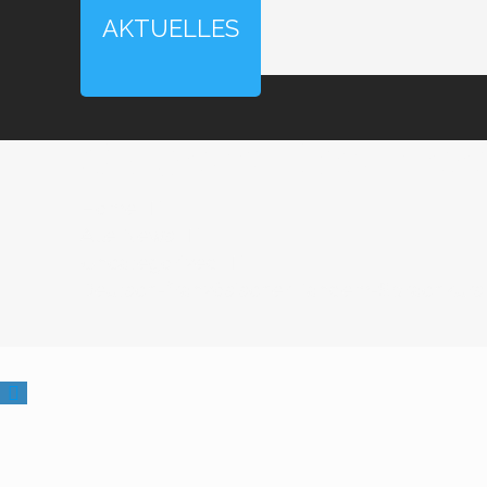
AKTUELLES
Deutsch-französi
Home
Alle News
Uncategorized
Deutsch-französischer Tandem-Sprachkurs