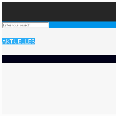
AKTUELLES
ISSF Junior World C
16.-26.06.2026
Home
Alle News
Uncategorized
ISSF Junior World Championship / 16.-26.06.20