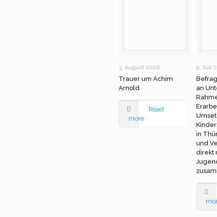
3. August 2026
9. Juli 
Trauer um Achim
Befra
Arnold
an Unt
Rahme
Erarbe
Read
Umset
more
Kinder
in Thü
und Ve
direkt
Jugen
zusam
mo